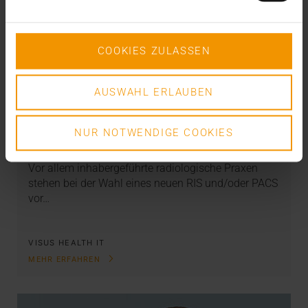
COOKIES ZULASSEN
AUSWAHL ERLAUBEN
REPORT
RIS & PACS aus einer Hand
NUR NOTWENDIGE COOKIES
28.11.2023
Vor allem inhabergeführte radiologische Praxen
stehen bei der Wahl eines neuen RIS und/oder PACS
vor…
VISUS HEALTH IT
MEHR ERFAHREN