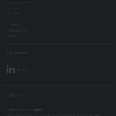
JiveX live erleben
Partner
Services
Blog
Karriere
Unternehmen
Downloads
SOCIAL WEB
LinkedIn
KONTAKT
VISUS Health IT GmbH
ein Unternehmen der CompuGroup Medical SE & Co. KGaA