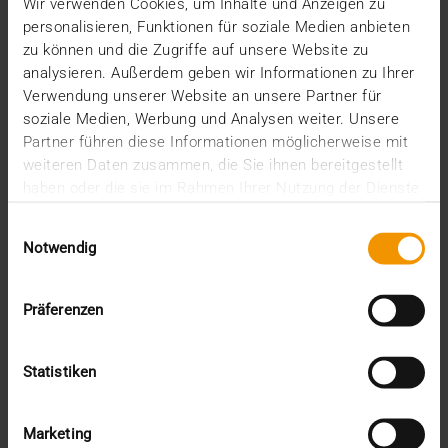
Wir verwenden Cookies, um Inhalte und Anzeigen zu
Seit gut zwei Jahren ist JiveX Healthcare Content
personalisieren, Funktionen für soziale Medien anbieten
Management (HCM) als digitales Archiv im…
zu können und die Zugriffe auf unsere Website zu
analysieren. Außerdem geben wir Informationen zu Ihrer
Verwendung unserer Website an unsere Partner für
VISUS HEALTH IT
soziale Medien, Werbung und Analysen weiter. Unsere
MEHR ERFAHREN
Partner führen diese Informationen möglicherweise mit
weiteren Daten zusammen, die Sie ihnen bereitgestellt
haben oder die sie im Rahmen Ihrer Nutzung der Dienste
gesammelt haben.
Einwilligungsauswahl
Notwendig
Präferenzen
Statistiken
Marketing