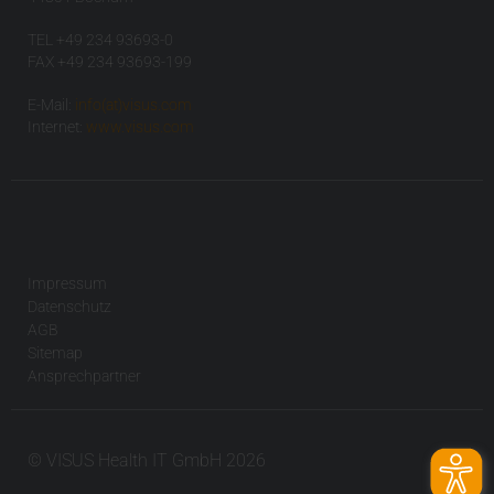
TEL +49 234 93693-0
FAX +49 234 93693-199
E-Mail:
info(at)visus.com
Internet:
www.visus.com
Impressum
Datenschutz
AGB
Sitemap
Ansprechpartner
© VISUS Health IT GmbH 2026