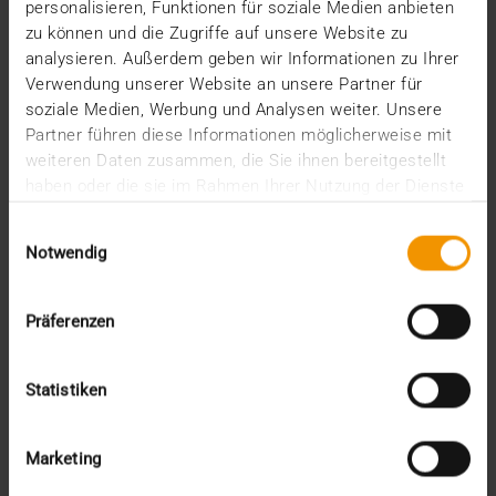
KI-gestützten Werkzeugen für Abläufe in Kliniken
personalisieren, Funktionen für soziale Medien anbieten
und…
zu können und die Zugriffe auf unsere Website zu
analysieren. Außerdem geben wir Informationen zu Ihrer
Verwendung unserer Website an unsere Partner für
VISUS HEALTH IT
soziale Medien, Werbung und Analysen weiter. Unsere
MEHR ERFAHREN
Partner führen diese Informationen möglicherweise mit
weiteren Daten zusammen, die Sie ihnen bereitgestellt
haben oder die sie im Rahmen Ihrer Nutzung der Dienste
gesammelt haben.
Einwilligungsauswahl
Notwendig
Präferenzen
Statistiken
Marketing