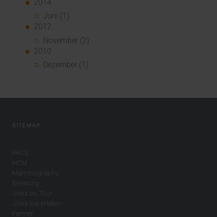
2014
Juni (1)
2012
November (2)
2010
Dezember (1)
SITEMAP
PACS
HCM
Mammography
Beratung
JiveX on Tour
JiveX live erleben
Partner