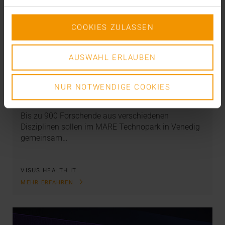
COOKIES ZULASSEN
AUSWAHL ERLAUBEN
NEWS
Ein Leuchtturm für Europa
NUR NOTWENDIGE COOKIES
13.01.2026
Bis zu 900 Forschende aus verschiedenen
Disziplinen sollen im MARE Technopark in Venedig
gemeinsam…
VISUS HEALTH IT
MEHR ERFAHREN