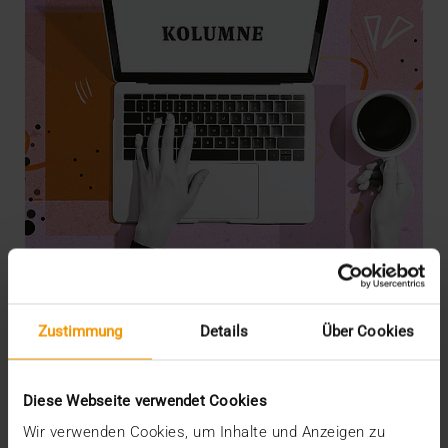
Zustimmung
Details
Über Cookies
KOLUMNE
Der Assistent auf dem Smartphone
15.01.2026
Diese Webseite verwendet Cookies
Mehrere europäische Teams der CGM arbeiten an
Wir verwenden Cookies, um Inhalte und Anzeigen zu