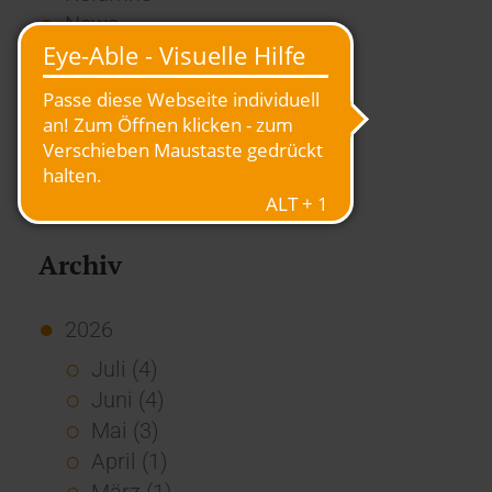
News
Overview
Presse
Report
Standard Echo
Stories
Vernetzung
Archiv
2026
Juli (4)
Juni (4)
Mai (3)
April (1)
März (1)