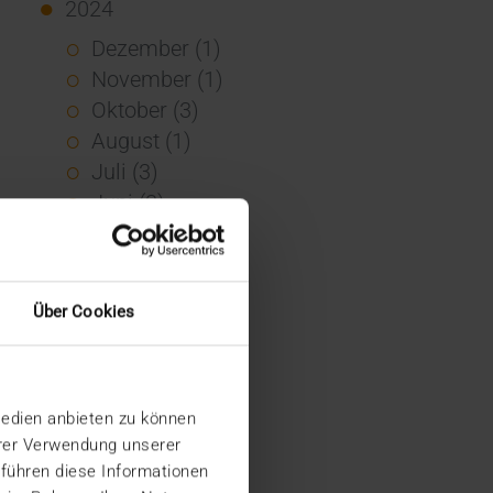
2024
Dezember (1)
November (1)
Oktober (3)
August (1)
Juli (3)
Juni (3)
Mai (7)
April (4)
März (1)
Über Cookies
Februar (3)
Januar (4)
2023
Medien anbieten zu können
Dezember (5)
hrer Verwendung unserer
November (6)
 führen diese Informationen
Oktober (3)