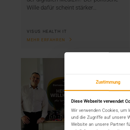
Wille dafür scheint stärker…
VISUS HEALTH IT
MEHR ERFAHREN
Zustimmung
Diese Webseite verwendet C
Wir verwenden Cookies, um In
und die Zugriffe auf unsere
Website an unsere Partner fü