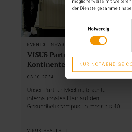
möglicherweise mit weiteren
der Dienste gesammelt habe
Einwilligungsauswahl
Notwendig
EVENTS
·
NEWS
·
PRESSE
VISUS Partner aus vier
Kontinenten zu Gast
NUR NOTWENDIGE CO
08.10.2024
Unser Partner Meeting brachte
internationales Flair auf den
Gesundheitscampus. In mehr als 40…
VISUS HEALTH IT