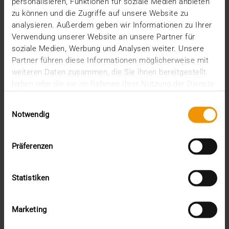
personalisieren, Funktionen für soziale Medien anbieten
die Sana Kliniken AG ihren Ruf als Pionier in
zu können und die Zugriffe auf unsere Website zu
Sachen…
analysieren. Außerdem geben wir Informationen zu Ihrer
Verwendung unserer Website an unsere Partner für
soziale Medien, Werbung und Analysen weiter. Unsere
Partner führen diese Informationen möglicherweise mit
MEHR ERFAHREN
weiteren Daten zusammen, die Sie ihnen bereitgestellt
haben oder die sie im Rahmen Ihrer Nutzung der Dienste
gesammelt haben.
Einwilligungsauswahl
Notwendig
Präferenzen
Statistiken
Marketing