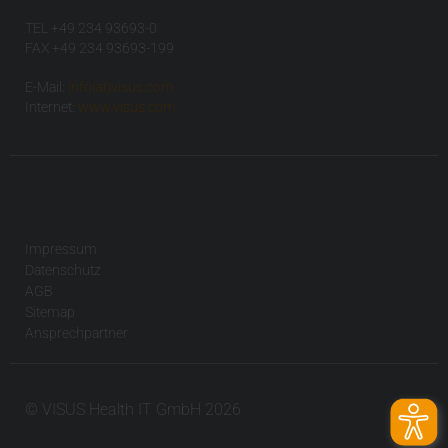
TEL +49 234 93693-0
FAX +49 234 93693-199
E-Mail:
info(at)visus.com
Internet:
www.visus.com
Impressum
Datenschutz
AGB
Sitemap
Ansprechpartner
© VISUS Health IT GmbH 2026