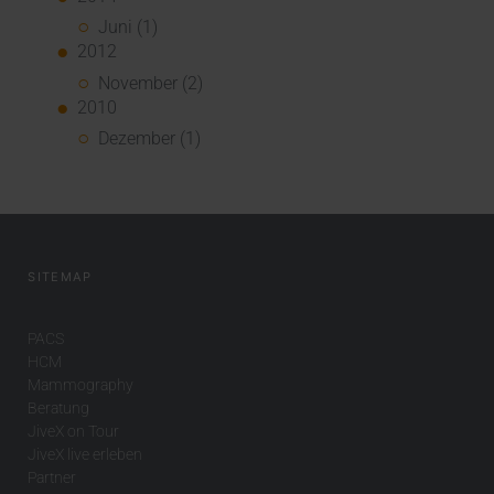
Juni (1)
2012
November (2)
2010
Dezember (1)
SITEMAP
PACS
HCM
Mammography
Beratung
JiveX on Tour
JiveX live erleben
Partner