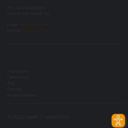
TEL +49 234 93693-0
FAX +49 234 93693-199
E-Mail:
info(at)visus.com
Internet:
www.visus.com
Impressum
Datenschutz
AGB
Sitemap
Ansprechpartner
© VISUS Health IT GmbH 2026