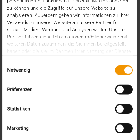
personalisieren, Funktionen für soziale Medien anbieten
die Sana Kliniken AG ihren Ruf als Pionier in
zu können und die Zugriffe auf unsere Website zu
Sachen…
analysieren. Außerdem geben wir Informationen zu Ihrer
Verwendung unserer Website an unsere Partner für
soziale Medien, Werbung und Analysen weiter. Unsere
Partner führen diese Informationen möglicherweise mit
MEHR ERFAHREN
weiteren Daten zusammen, die Sie ihnen bereitgestellt
haben oder die sie im Rahmen Ihrer Nutzung der Dienste
gesammelt haben.
Einwilligungsauswahl
Notwendig
Präferenzen
Statistiken
Marketing