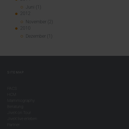
Juni (1)
2012
November (2)
2010
Dezember (1)
SITEMAP
PACS
HCM
Mammography
Beratung
JiveX on Tour
JiveX live erleben
Partner