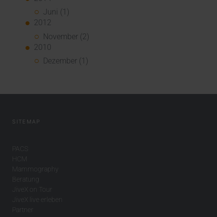
Juni (1)
2012
November (2)
2010
Dezember (1)
SITEMAP
PACS
HCM
Mammography
Beratung
JiveX on Tour
JiveX live erleben
Partner