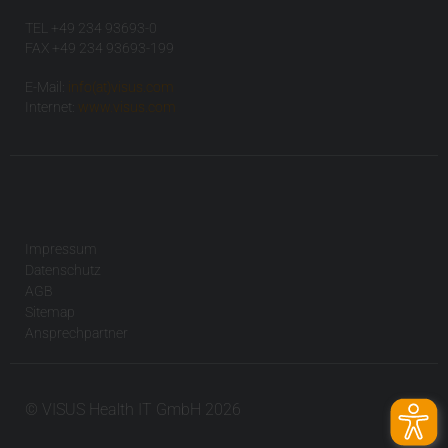
TEL +49 234 93693-0
FAX +49 234 93693-199
E-Mail:
info(at)visus.com
Internet:
www.visus.com
Impressum
Datenschutz
AGB
Sitemap
Ansprechpartner
© VISUS Health IT GmbH 2026