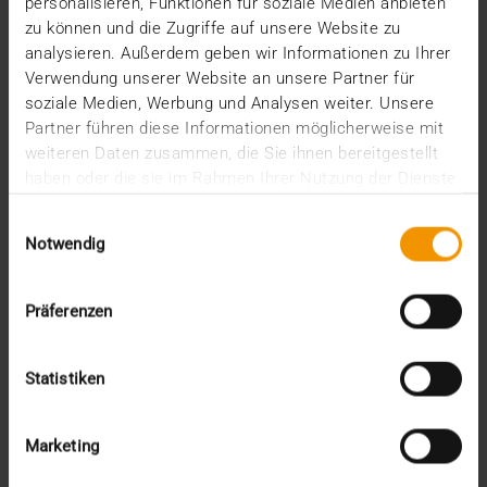
personalisieren, Funktionen für soziale Medien anbieten
die Sana Kliniken AG ihren Ruf als Pionier in
zu können und die Zugriffe auf unsere Website zu
Sachen…
analysieren. Außerdem geben wir Informationen zu Ihrer
Verwendung unserer Website an unsere Partner für
soziale Medien, Werbung und Analysen weiter. Unsere
Partner führen diese Informationen möglicherweise mit
MEHR ERFAHREN
weiteren Daten zusammen, die Sie ihnen bereitgestellt
haben oder die sie im Rahmen Ihrer Nutzung der Dienste
gesammelt haben.
Einwilligungsauswahl
Notwendig
Präferenzen
Statistiken
Marketing